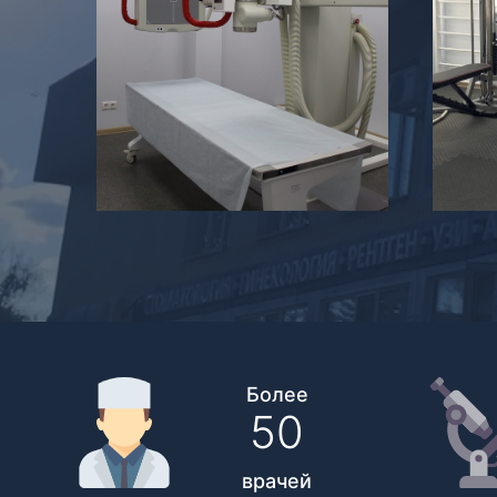
Более
50
врачей