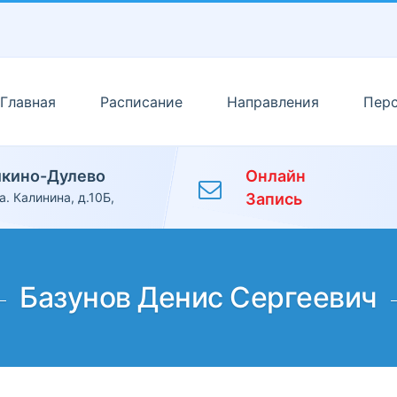
Главная
Расписание
Направления
Пер
икино-Дулево
Онлайн
а. Калинина, д.10Б,
Запись
Базунов Денис Сергеевич