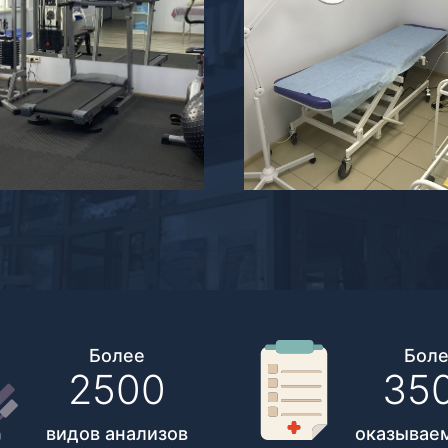
Более
Бол
2500
35
видов анализов
оказываем