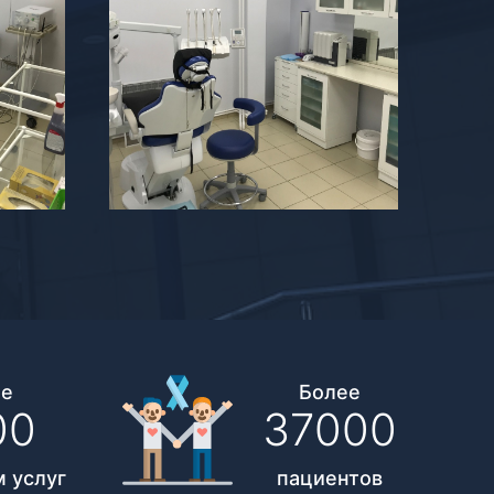
ее
Более
00
37000
 услуг
пациентов