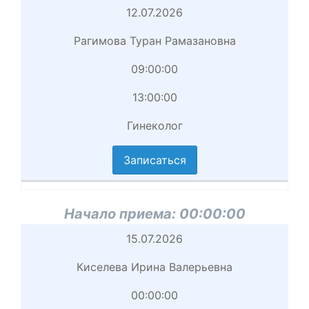
Начало
12.07.2026
приема
Рагимова Туран Рамазановна
Врач
09:00:00
Начало
13:00:00
приема
Гинеколог
вершение
иема
Записаться
циальность
аписаться
Начало приема:
00:00:00
Начало
15.07.2026
приема
Киселева Ирина Валерьевна
Врач
00:00:00