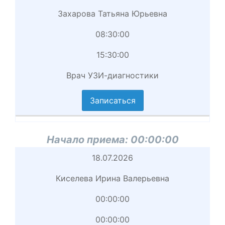
приема
Захарова Татьяна Юрьевна
Врач
08:30:00
Начало
15:30:00
приема
Врач УЗИ-диагностики
вершение
иема
Записаться
циальность
аписаться
Начало приема:
00:00:00
Начало
18.07.2026
приема
Киселева Ирина Валерьевна
Врач
00:00:00
Начало
00:00:00
приема