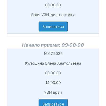
Начало
00:00:00
приема
Врач УЗИ-диагностики
вершение
иема
Записаться
циальность
аписаться
Начало приема:
09:00:00
Начало
16.07.2026
приема
Кулюшина Елена Анатольевна
Врач
09:00:00
Начало
14:00:00
приема
УЗИ врач
вершение
иема
Записаться