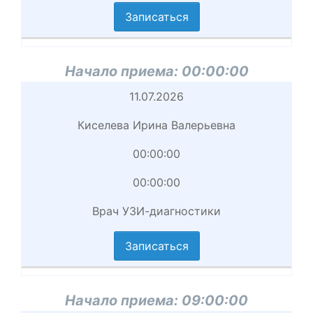
иема
Записаться
циальность
аписаться
Начало приема:
00:00:00
Начало
11.07.2026
приема
Киселева Ирина Валерьевна
Врач
00:00:00
Начало
00:00:00
приема
Врач УЗИ-диагностики
вершение
иема
Записаться
циальность
аписаться
Начало приема:
09:00:00