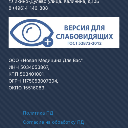
г.Ликино-Дулево улица. Калинина, д.10Б
8 (496)4-146-888
ООО «Новая Медицина Для Вас"
ИНН 5034053867,
КПП 503401001,
ОГРН 1175053007304,
ОКПО 15516063
Политики
Политика ПД
Согласие на обработку ПД