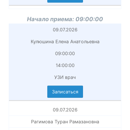
циальность
аписаться
Начало приема:
09:00:00
Начало
09.07.2026
приема
Кулюшина Елена Анатольевна
Врач
09:00:00
Начало
14:00:00
приема
УЗИ врач
вершение
иема
Записаться
циальность
аписаться
09.07.2026
Рагимова Туран Рамазановна