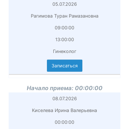
Начало
05.07.2026
приема
Рагимова Туран Рамазановна
Врач
09:00:00
Начало
13:00:00
приема
Гинеколог
вершение
иема
Записаться
циальность
аписаться
Начало приема:
00:00:00
Начало
08.07.2026
приема
Киселева Ирина Валерьевна
Врач
00:00:00
Начало