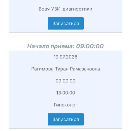
Врач УЗИ-диагностики
вершение
иема
Записаться
циальность
аписаться
Начало приема:
09:00:00
Начало
19.07.2026
приема
Рагимова Туран Рамазановна
Врач
09:00:00
Начало
13:00:00
приема
Гинеколог
вершение
иема
Записаться
циальность