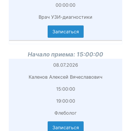
00:00:00
приема
Врач УЗИ-диагностики
вершение
иема
Записаться
циальность
аписаться
Начало приема:
15:00:00
Начало
08.07.2026
приема
Каленов Алексей Вячеславович
Врач
15:00:00
Начало
19:00:00
приема
Флеболог
вершение
иема
Записаться