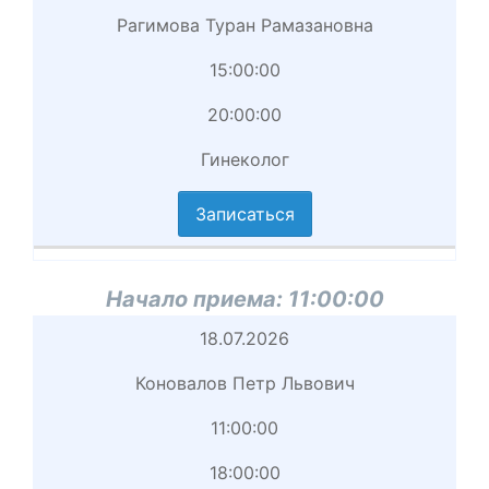
приема
Рагимова Туран Рамазановна
Врач
15:00:00
Начало
20:00:00
приема
Гинеколог
вершение
иема
Записаться
циальность
аписаться
Начало приема:
11:00:00
Начало
18.07.2026
приема
Коновалов Петр Львович
Врач
11:00:00
Начало
18:00:00
приема