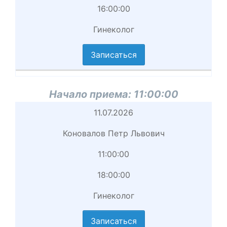
16:00:00
приема
Гинеколог
вершение
иема
Записаться
циальность
аписаться
Начало приема:
11:00:00
Начало
11.07.2026
приема
Коновалов Петр Львович
Врач
11:00:00
Начало
18:00:00
приема
Гинеколог
вершение
иема
Записаться