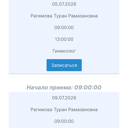
Начало
05.07.2026
приема
Рагимова Туран Рамазановна
Врач
09:00:00
Начало
13:00:00
приема
Гинеколог
вершение
иема
Записаться
циальность
аписаться
Начало приема:
09:00:00
Начало
09.07.2026
приема
Рагимова Туран Рамазановна
Врач
09:00:00
Начало