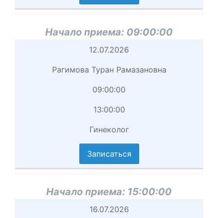
циальность
аписаться
Начало приема:
09:00:00
Начало
12.07.2026
приема
Рагимова Туран Рамазановна
Врач
09:00:00
Начало
13:00:00
приема
Гинеколог
вершение
иема
Записаться
циальность
аписаться
Начало приема:
15:00:00
Начало
16.07.2026