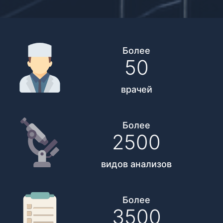
Более
50
врачей
Более
2500
видов анализов
Более
3500