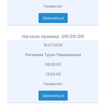
Гинеколог
вершение
иема
Записаться
циальность
аписаться
Начало приема:
09:00:00
Начало
19.07.2026
приема
Рагимова Туран Рамазановна
Врач
09:00:00
Начало
13:00:00
приема
Гинеколог
вершение
иема
Записаться
циальность