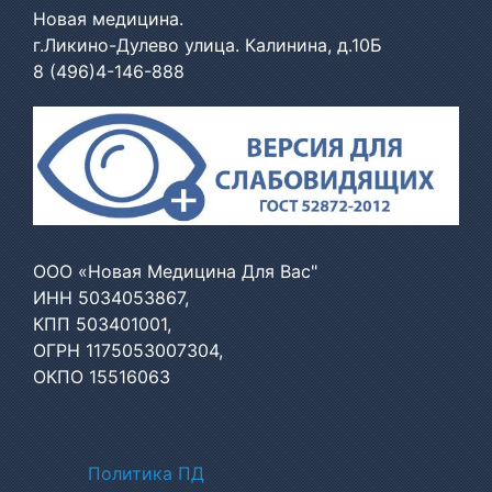
Новая медицина.
г.Ликино-Дулево улица. Калинина, д.10Б
8 (496)4-146-888
ООО «Новая Медицина Для Вас"
ИНН 5034053867,
КПП 503401001,
ОГРН 1175053007304,
ОКПО 15516063
Политики
Политика ПД