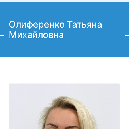
Олиференко Татьяна
Михайловна