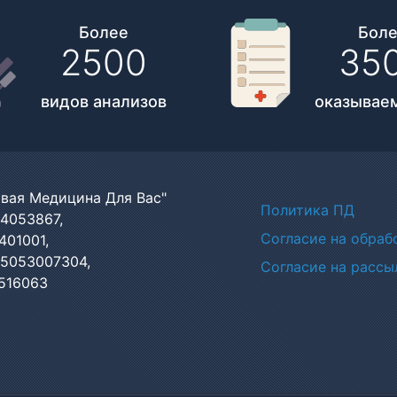
Более
Бол
2500
35
видов анализов
оказываем
вая Медицина Для Вас"
Политики
Политика ПД
4053867,
Согласие на обраб
401001,
75053007304,
Согласие на рассы
516063