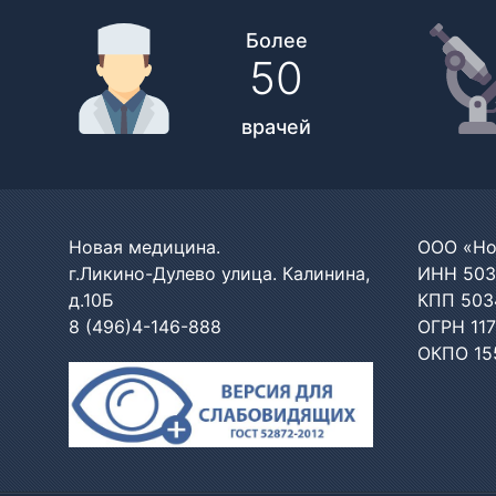
Более
50
врачей
Новая медицина.
ООО «Но
г.Ликино-Дулево улица. Калинина,
ИНН 503
д.10Б
КПП 503
8 (496)4-146-888
ОГРН 11
ОКПО 15