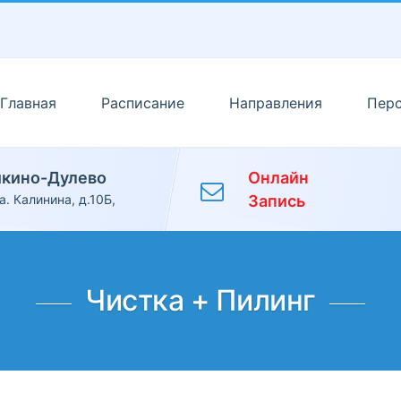
Главная
Расписание
Направления
Пер
икино-Дулево
Онлайн
а. Калинина, д.10Б,
Запись
Чистка + Пилинг