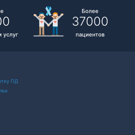
ее
Более
00
37000
 услуг
пациентов
отку ПД
лки