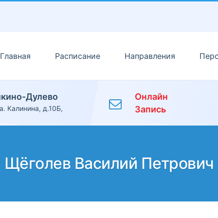
Главная
Расписание
Направления
Пер
икино-Дулево
Онлайн
а. Калинина, д.10Б,
Запись
Щёголев Василий Петрович