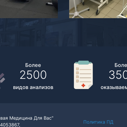
Более
Бол
2500
35
видов анализов
оказываем
вая Медицина Для Вас"
Политики
Политика ПД
4053867,