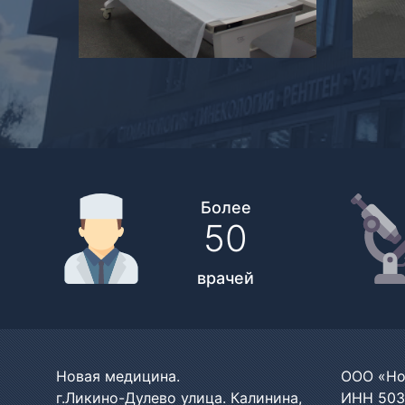
Более
50
врачей
Новая медицина.
ООО «Но
г.Ликино-Дулево улица. Калинина,
ИНН 503