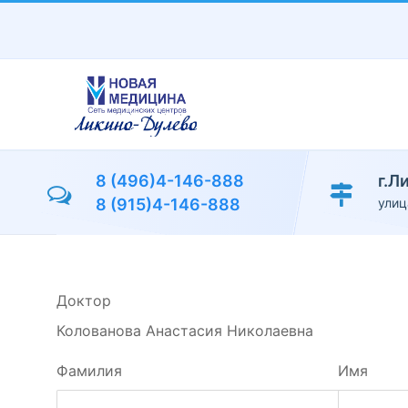
Перейти
к
основному
содержанию
8 (496)4-146-888
г.Л
8 (915)4-146-888
улиц
Доктор
Колованова Анастасия Николаевна
Фамилия
Имя