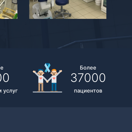
ее
Более
00
37000
 услуг
пациентов