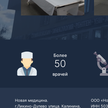
Более
50
врачей
Новая медицина.
ООО «Но
г.Ликино-Дулево улица. Калинина,
ИНН 503