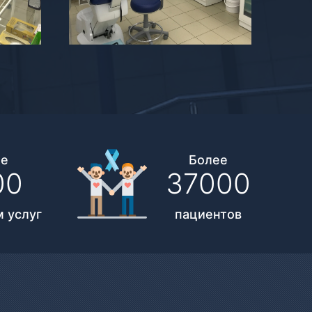
ее
Более
00
37000
 услуг
пациентов