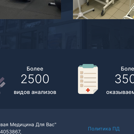
Более
Бол
2500
35
видов анализов
оказываем
вая Медицина Для Вас"
Политики
Политика ПД
4053867,