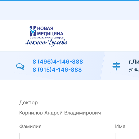
Перейти
к
основному
содержанию
8 (496)4-146-888
г.Л
8 (915)4-146-888
улиц
Доктор
Корнилов Андрей Владимирович
Фамилия
Имя